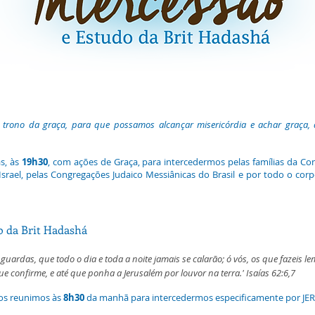
 trono da graça, para que possamos alcançar misericórdia e achar graça
s, às
19h30
, com ações de Graça, para intercedermos pelas famílias da C
Israel, pelas Congregações Judaico Messiânicas do Brasil e por todo o co
do da Brit Hadashá
guardas, que todo o dia e toda a noite jamais se calarão; ó vós, os que fazeis 
ue confirme, e até que ponha a Jerusalém por louvor na terra.' Isaías 62:6,7
nos reunimos às
8h30
da manhã para intercedermos especificamente por JE