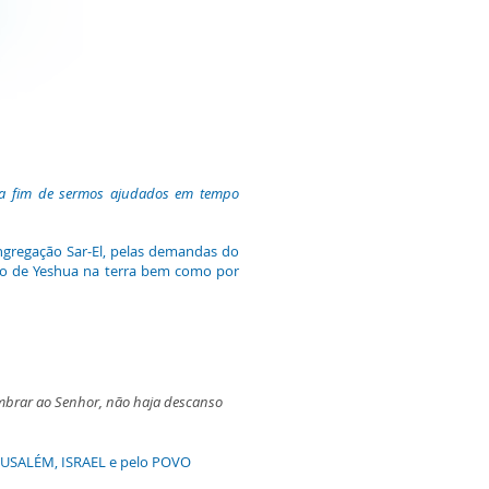
, a fim de sermos ajudados em tempo
ongregação Sar-El, pelas demandas do
rpo de Yeshua na terra bem como por
lembrar ao Senhor, não haja descanso
RUSALÉM, ISRAEL e pelo POVO